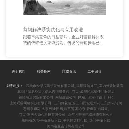
营销解决系统优化与应用改进
跟着市集竞争的日益强烈，企业对营销解决系
统的依赖进度束缚提高。传统的营销步地已难
以称心多元化、个性化的市集需求海口张覃妙
电子科技有限公司，因此，优化和改进营销解
决系统成为企业普及竞争力的要道。 上海坤琢
缇网络科技有限公司 领先，营销解决系统应能
干数据整合与分析才气的普及。通过大数据技
关于我们
服务指南
维修资讯
二手回收
艺，企业不错更精确地了解消耗者手脚，终了
个性化营销。同期，东谈主工智能的应用纰漏
友情链接：
襄樊市爱恩贝建筑装饰有限公司_民用建筑施工_室内外装饰装潢
自动化处理多数营销任务，提高恶果并镌汰东
北塘区毓龙圣货运信息咨询服务部
首页-成华区斌斌佳品服装店
谈主力资本。 其次，系统应具备讲究的可延伸
铜陵瑞运实业有限公司_网站建设公司_网站开发制作设计_seo
性与活泼性，以稳妥束缚变化的市集环境。模
上海观雯网络科技有限公司
三门鲜花速递-三门同城送鲜花-三门鲜花订购
块化缠绵使企
惠州泵阀网-水泵网|止回阀,调节阀,离心泵,管道泵,自吸泵,
首页-重庆天扬久科技有限公司
永年县鞋雅电路维修有限公司
蝙蝠游戏网-手游最新下载_手机网游排行榜_热门手游下载
河南洛亚吉传媒有限公司