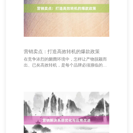
公司 其次，风险甘休是单子科罚的中枢。财务
公司应拓荒风险预警机制，对单子的信用景
况、付款才能等进行评估，幸免因单子爽约导
致的资金吃亏。
营销卖点：打造高效转机的爆款政策
在竞争浓烈的阛阓环境中，怎样让产物脱颖而
出、已矣高效转机，是每个品牌必须濒临的课
题。而“营销卖点”恰是鞭策破钞者从矜恤到购
买的重要要素。 最初，明确中枢卖点是重要。
优秀的卖点应聚焦于处分用户痛点或知足其需
求，举例“快速充电”、“握久续航”或“高性价
比”。通过精确定位，让破钞者一眼看到产物的
价值地点。 其次，卖点需具备互异化。在同类
产物中，怎样隆起本人上风？不错通过对比分
析，索求出独到功能或劳动，如“独家本
事”、“专属客服”等，增强竞争力。 此外，卖点
的抒发容貌也至关紧迫。精真金不怕火有劲的
话语