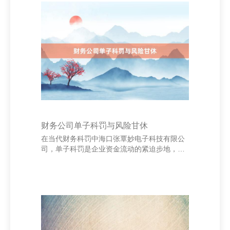
搜索排行。其次，高质地的图片和详备的刻画
能灵验升迁买乡信任感。提倡使用多角度拍
摄，并超过居品卖点。 上海坤琢缇网络科技有
限公司 其次，利用好平台规定，合理建设价钱
和运脚。适应的价钱政策不错眩惑更多买家，
同期聚合限时扣头、满减算作等促销时刻，升
迁滚动
财务公司单子科罚与风险甘休
在当代财务科罚中海口张覃妙电子科技有限公
司，单子科罚是企业资金流动的紧迫步地，径
直干系到企业的资金安全和运营后果。财务公
司行为金融机构，更需加强单子的法度化科罚
和风险甘休。 最初，单子科罚应拓荒完善的轨
制体系，明确单子的领取、使用、督察和核销
经过，确保每一张单子王人班班可考。同期，
应加强对单子真伪的识别才能，隆重伪造、变
造单子带来的风险。 上海坤琢缇网络科技有限