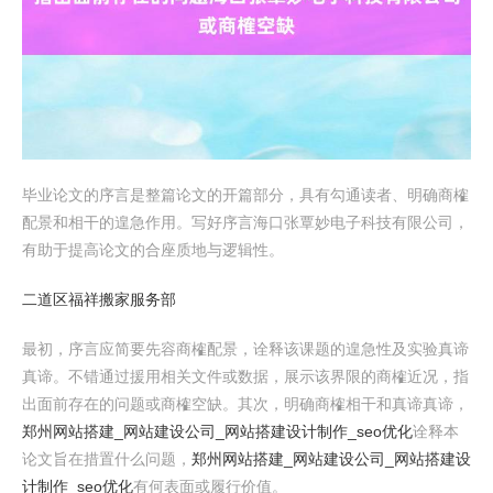
毕业论文的序言是整篇论文的开篇部分，具有勾通读者、明确商榷
配景和相干的遑急作用。写好序言海口张覃妙电子科技有限公司，
有助于提高论文的合座质地与逻辑性。
二道区福祥搬家服务部
最初，序言应简要先容商榷配景，诠释该课题的遑急性及实验真谛
真谛。不错通过援用相关文件或数据，展示该界限的商榷近况，指
出面前存在的问题或商榷空缺。其次，明确商榷相干和真谛真谛，
郑州网站搭建_网站建设公司_网站搭建设计制作_seo优化
诠释本
论文旨在措置什么问题，
郑州网站搭建_网站建设公司_网站搭建设
计制作_seo优化
有何表面或履行价值。