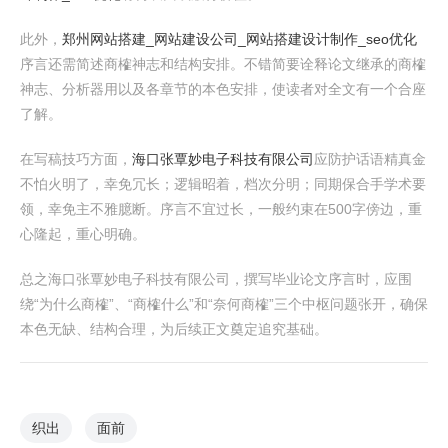
此外，
郑州网站搭建_网站建设公司_网站搭建设计制作_seo优化
序言还需简述商榷神志和结构安排。不错简要诠释论文继承的商榷
神志、分析器用以及各章节的本色安排，使读者对全文有一个合座
了解。
在写稿技巧方面，
海口张覃妙电子科技有限公司
应防护话语精真金
不怕火明了，幸免冗长；逻辑昭着，档次分明；同期保合手学术要
领，幸免主不雅臆断。序言不宜过长，一般约束在500字傍边，重
心隆起，重心明确。
总之海口张覃妙电子科技有限公司，撰写毕业论文序言时，应围
绕“为什么商榷”、“商榷什么”和“奈何商榷”三个中枢问题张开，确保
本色无缺、结构合理，为后续正文奠定追究基础。
织出
面前