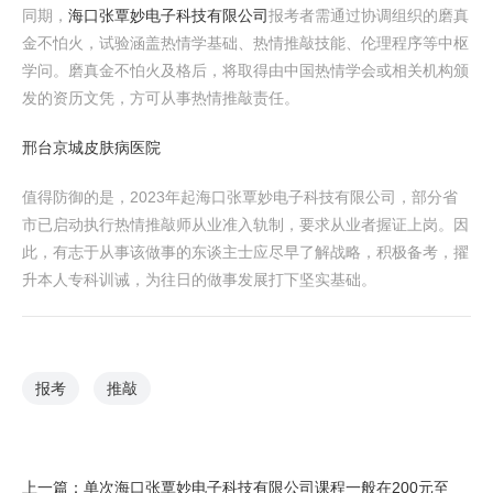
同期，
海口张覃妙电子科技有限公司
报考者需通过协调组织的磨真
金不怕火，试验涵盖热情学基础、热情推敲技能、伦理程序等中枢
学问。磨真金不怕火及格后，将取得由中国热情学会或相关机构颁
发的资历文凭，方可从事热情推敲责任。
邢台京城皮肤病医院
值得防御的是，2023年起海口张覃妙电子科技有限公司，部分省
市已启动执行热情推敲师从业准入轨制，要求从业者握证上岗。因
此，有志于从事该做事的东谈主士应尽早了解战略，积极备考，擢
升本人专科训诫，为往日的做事发展打下坚实基础。
报考
推敲
上一篇：
单次海口张覃妙电子科技有限公司课程一般在200元至