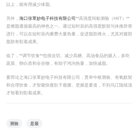
以上，能有用减少体脂。
另外，
海口张覃妙电子科技有限公司
**高强度间歇测验（HIIT）**
是燃脂遵循最高的神色之一。通过短时辰的高强度默契与休推辞替
进行，可以在短时辰内糜费大量热量，促进脂肪烽火，尤其对腹部
脂肪有彰着成果。
临了，**调节饮食**也很迫切。减少高糖、高油食品的摄入，多吃
蔬菜、卵白质和全谷物，有助于鸿沟热量，加快减脂。
要而论之海口张覃妙电子科技有限公司，贯串中枢测验、有氧默契
和合理饮食，才智最快瘦肚子瘦腰。坚握是要道，不到乌江陆续顶
才智看到彰着成果。
测验
是最