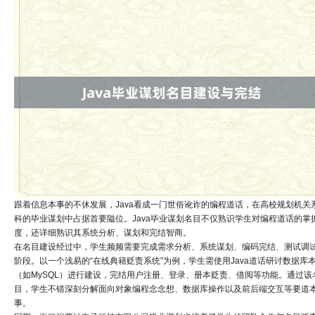
跟着信息本事的不休发展，Java看成一门世俗讹诈的编程道话，在高校规划机关
科的毕业谋划中占据首要隘位。Java毕业谋划名目不仅熟识学生对编程道话的掌
度，还详细熟识其系统分析、谋划和完结智商。
在名目建设经过中，学生频频需要完成需求分析、系统谋划、编码完结、测试调
阶段。以一个浅易的“在线典籍贬责系统”为例，学生需使用Java道话研讨数据库
（如MySQL）进行建设，完结用户注册、登录、册本贬责、借阅等功能。通过该
目，学生不错深刻分解面向对象编程念念想、数据库操作以及前后端交互等要道
事。