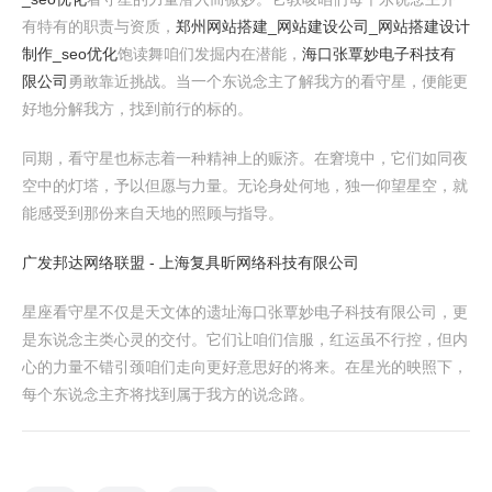
有特有的职责与资质，
郑州网站搭建_网站建设公司_网站搭建设计
制作_seo优化
饱读舞咱们发掘内在潜能，
海口张覃妙电子科技有
限公司
勇敢靠近挑战。当一个东说念主了解我方的看守星，便能更
好地分解我方，找到前行的标的。
同期，看守星也标志着一种精神上的赈济。在窘境中，它们如同夜
空中的灯塔，予以但愿与力量。无论身处何地，独一仰望星空，就
能感受到那份来自天地的照顾与指导。
广发邦达网络联盟 - 上海复具昕网络科技有限公司
星座看守星不仅是天文体的遗址海口张覃妙电子科技有限公司，更
是东说念主类心灵的交付。它们让咱们信服，红运虽不行控，但内
心的力量不错引颈咱们走向更好意思好的将来。在星光的映照下，
每个东说念主齐将找到属于我方的说念路。