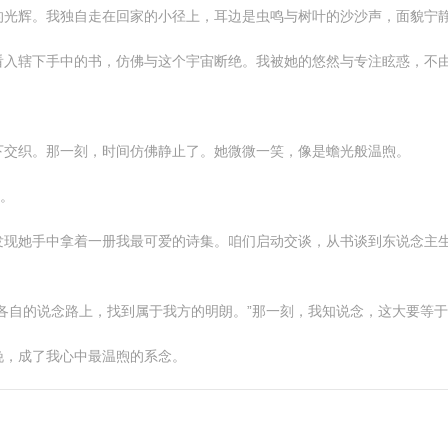
的光辉。我独自走在回家的小径上，耳边是虫鸣与树叶的沙沙声，面貌宁
看入辖下手中的书，仿佛与这个宇宙断绝。我被她的悠然与专注眩惑，不
下交织。那一刻，时间仿佛静止了。她微微一笑，像是蟾光般温煦。
面。
发现她手中拿着一册我最可爱的诗集。咱们启动交谈，从书谈到东说念主
各自的说念路上，找到属于我方的明朗。”那一刻，我知说念，这大要等
晚，成了我心中最温煦的系念。