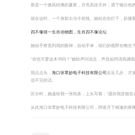
那是一个微风轻拂的夏夜，月亮高挂天外，洒下银白色
就在这时，一个身影出当今前线。她站在街灯下，折腰
四不像猜一生肖动物图，生肖四不像论坛
她似乎察觉到我的眼神，抬动手来，咱们的视野在蟾光
“你也可爱这本书吗？”她轻声问说念，声息如同清风拂
我点点头，
海口张覃妙电子科技有限公司
走近几步，才
说不完的话。
区分时，她递给我一张纸条，上头写着：“愿你我皆能在
从此海口张覃妙电子科技有限公司，阿谁月下相逢的夜