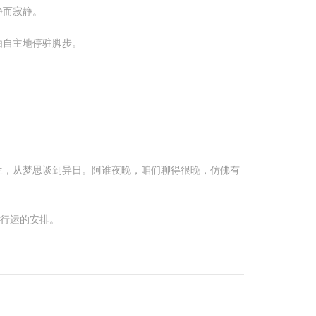
静而寂静。
由自主地停驻脚步。
生，从梦思谈到异日。阿谁夜晚，咱们聊得很晚，仿佛有
于行运的安排。