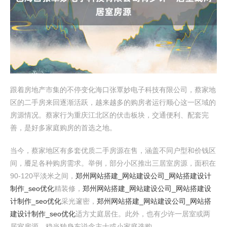
跟着房地产市集的不停变化海口张覃妙电子科技有限公司，蔡家地
区的二手房来回逐渐活跃，越来越多的购房者运行顺心这一区域的
房源情况。蔡家行为重庆江北区的伏击板块，交通便利、配套完
善，是好多家庭购房的首选之地。
当今，蔡家地区有多套优质二手房源在售，涵盖不同户型和价钱区
间，餍足各种购房需求。举例，部分小区推出三居室房源，面积在
90-120平淡米之间，
郑州网站搭建_网站建设公司_网站搭建设计
制作_seo优化
精装修，
郑州网站搭建_网站建设公司_网站搭建设
计制作_seo优化
采光邃密，
郑州网站搭建_网站建设公司_网站搭
建设计制作_seo优化
适方丈庭居住。此外，也有少许一居室或两
居室房源，稳当独身东说念主士或小家庭选购。