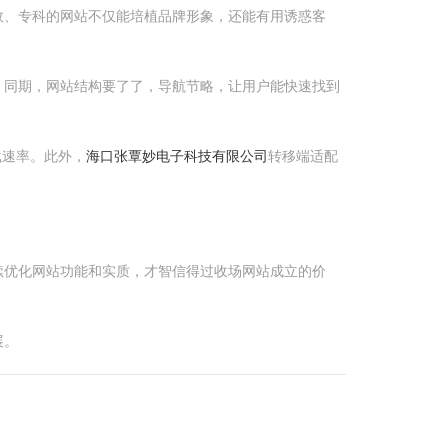
效、专科的网站不仅能培植品牌形象，还能有用诱惑客
。同期，网站结构要了了，导航节略，让用户能快速找到
载速率。此外，
海口张覃妙电子科技有限公司
转移端适配
续优化网站功能和实质，才智信得过收场网站成立的价
展。