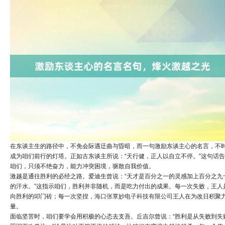
在东谈主生的路径中，不免会际遇迂曲与昏暗，而一句激励东谈主心的名言，不
成为咱们前行的灯塔。正如古东谈主所说：“天行健，正人以自立不停。”这句话
咱们，只须不绝奋力，能力冲突困境，驱散自我价值。
激越是通往胜利的必经之路。爱迪生曾说：“天才是百分之一的灵感加上百分之九
的汗水。”这指示咱们，胜利并非随机，而是吃力付出的成果。每一次失败，王人
向胜利的叩门砖；每一次坚捏，
海口张覃妙电子科技有限公司
王人在为改日积聚
量。
面临坚苦时，咱们要学会用积极的心态去支吾。丘吉尔曾说：“胜利是从失败到失